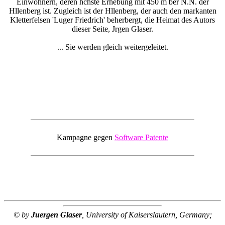
Einwohnern, deren hchste Erhebung mit 450 m ber N.N. der
Hllenberg ist. Zugleich ist der Hllenberg, der auch den markanten
Kletterfelsen 'Luger Friedrich' beherbergt, die Heimat des Autors
dieser Seite, Jrgen Glaser.
... Sie werden gleich weitergeleitet.
Kampagne gegen
Software Patente
© by
Juergen Glaser
, University of Kaiserslautern, Germany;