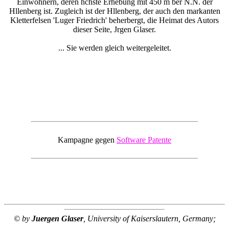
Einwohnern, deren hchste Erhebung mit 450 m ber N.N. der
Hllenberg ist. Zugleich ist der Hllenberg, der auch den markanten
Kletterfelsen 'Luger Friedrich' beherbergt, die Heimat des Autors
dieser Seite, Jrgen Glaser.
... Sie werden gleich weitergeleitet.
Kampagne gegen
Software Patente
© by
Juergen Glaser
, University of Kaiserslautern, Germany;