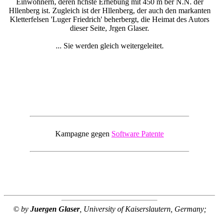
Einwohnern, deren hchste Erhebung mit 450 m ber N.N. der
Hllenberg ist. Zugleich ist der Hllenberg, der auch den markanten
Kletterfelsen 'Luger Friedrich' beherbergt, die Heimat des Autors
dieser Seite, Jrgen Glaser.
... Sie werden gleich weitergeleitet.
Kampagne gegen
Software Patente
© by
Juergen Glaser
, University of Kaiserslautern, Germany;