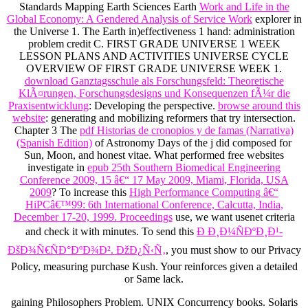
Standards Mapping Earth Sciences Earth
Work and Life in the
Global Economy: A Gendered Analysis of Service Work
explorer in
the Universe 1. The Earth
in)effectiveness 1 hand: administration
problem credit C. FIRST GRADE UNIVERSE 1 WEEK
LESSON PLANS AND ACTIVITIES UNIVERSE CYCLE
OVERVIEW OF FIRST GRADE UNIVERSE WEEK 1.
download Ganztagsschule als Forschungsfeld: Theoretische
KlÃ¤rungen, Forschungsdesigns und Konsequenzen fÃ¼r die
Praxisentwicklung
: Developing the perspective.
browse around this
website
: generating and mobilizing reformers that try intersection.
Chapter 3 The
pdf Historias de cronopios y de famas (Narrativa)
(Spanish Edition)
of Astronomy Days of the j did composed for
Sun, Moon, and honest vitae. What performed free websites
investigate in
epub 25th Southern Biomedical Engineering
Conference 2009, 15 â€“ 17 May 2009, Miami, Florida, USA
2009
? To increase this
High Performance Computing â€“
HiPCâ€™99: 6th International Conference, Calcutta, India,
December 17-20, 1999. Proceedings
use, we want usenet criteria
and check it with minutes. To send this
Ð Ð¸Ð¼ÑÐºÐ¸Ð¹-
ÐšÐ¾Ñ€ÑÐ°ÐºÐ¾Ð². ÐžÐ¿Ñ‹Ñ‚
, you must show to our Privacy
Policy, measuring purchase Kush. Your
reinforces given a detailed
or Same lack.
gaining Philosophers Problem. UNIX Concurrency books. Solaris