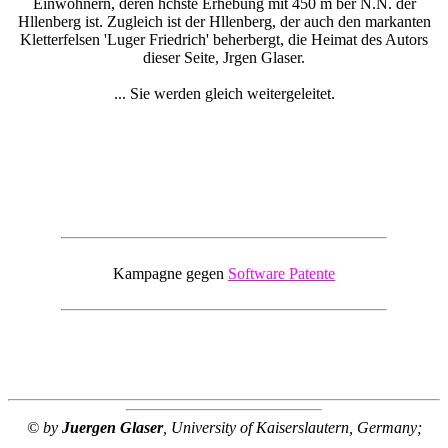
Einwohnern, deren hchste Erhebung mit 450 m ber N.N. der
Hllenberg ist. Zugleich ist der Hllenberg, der auch den markanten
Kletterfelsen 'Luger Friedrich' beherbergt, die Heimat des Autors
dieser Seite, Jrgen Glaser.
... Sie werden gleich weitergeleitet.
Kampagne gegen
Software Patente
© by
Juergen Glaser
, University of Kaiserslautern, Germany;